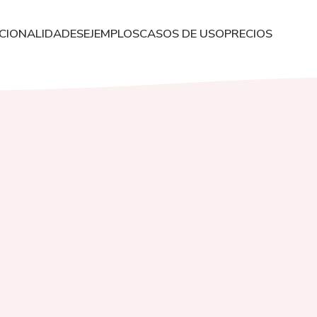
CIONALIDADES
EJEMPLOS
CASOS DE USO
PRECIOS
ipación. Recopila respuestas en tiempo real y visualiza los datos