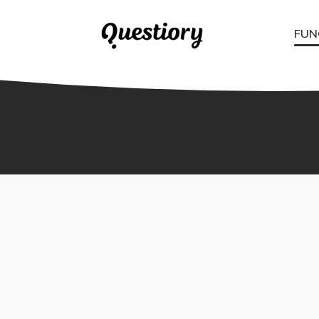
FUN
Prueba la funcionalidad Pictogramas en Questiory. Mira un demo 