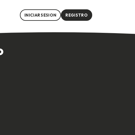
INICIAR SESION
REGISTRO
ar soluciones La dinámica del Árbol de Soluciones es una herrami
o