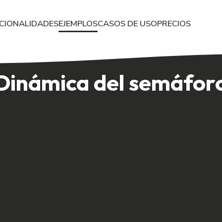
CIONALIDADES
EJEMPLOS
CASOS DE USO
PRECIOS
s en equipo Una metáfora visual para analizar problemas y co-cre
Dinámica del semáfor