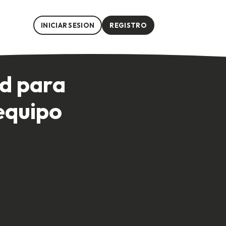
INICIAR SESION
REGISTRO
ntro de un equipo es crucial para fomentar una comunicación efe
ad para
equipo