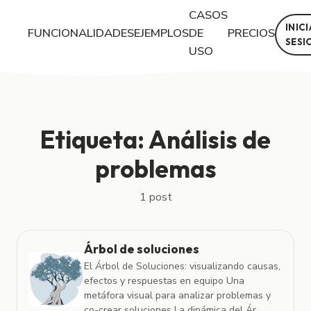
CASOS
INIC
FUNCIONALIDADES
EJEMPLOS
DE
PRECIOS
SESI
USO
Posts con la etiqueta "Análisis de problemas"
Etiqueta: Análisis de
problemas
1 post
Árbol de soluciones
El Árbol de Soluciones: visualizando causas,
efectos y respuestas en equipo Una
metáfora visual para analizar problemas y
co-crear soluciones La dinámica del Ár...