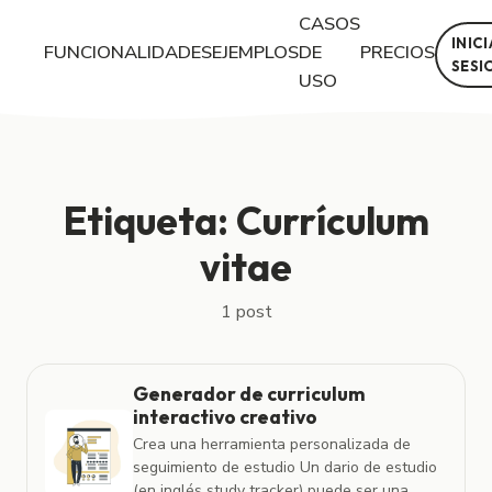
CASOS
INIC
FUNCIONALIDADES
EJEMPLOS
DE
PRECIOS
SESI
USO
Posts con la etiqueta "Currículum vitae"
Etiqueta: Currículum
vitae
1 post
Generador de curriculum
interactivo creativo
Crea una herramienta personalizada de
seguimiento de estudio Un dario de estudio
(en inglés study tracker) puede ser una