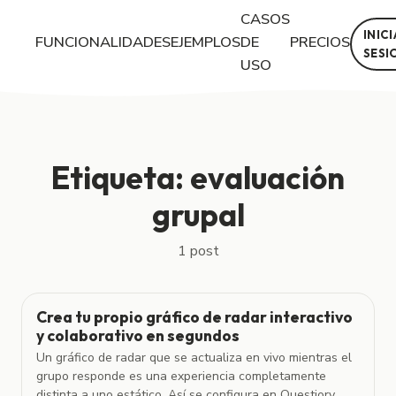
CASOS
INIC
FUNCIONALIDADES
EJEMPLOS
DE
PRECIOS
SESI
USO
Posts con la etiqueta "evaluación grupal"
Etiqueta: evaluación
grupal
1 post
Crea tu propio gráfico de radar interactivo
y colaborativo en segundos
Un gráfico de radar que se actualiza en vivo mientras el
grupo responde es una experiencia completamente
distinta a uno estático. Así se configura en Questiory ...