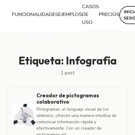
CASOS
INIC
FUNCIONALIDADES
EJEMPLOS
DE
PRECIOS
SESI
USO
Posts con la etiqueta "Infografía"
Etiqueta: Infografía
1 post
Creador de pictogramas
colaborativo
Pictogramas, el lenguaje visual de los
símbolos, ofrecen una manera intuitiva de
comunicar información rápida y
efectivamente. Con un creador de
pictogramas int...