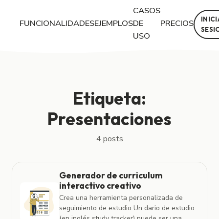
CASOS
INIC
FUNCIONALIDADES
EJEMPLOS
DE
PRECIOS
SESI
USO
Posts con la etiqueta "Presentaciones"
Etiqueta:
Presentaciones
4 posts
Generador de curriculum
interactivo creativo
Crea una herramienta personalizada de
seguimiento de estudio Un dario de estudio
(en inglés study tracker) puede ser una