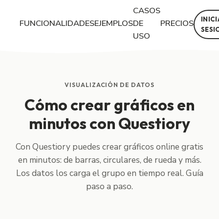
CASOS
INIC
FUNCIONALIDADES
EJEMPLOS
DE
PRECIOS
SESI
USO
Con Questiory puedes crear gráficos online gratis en minutos: de 
VISUALIZACIÓN DE DATOS
Cómo crear gráficos en
minutos con Questiory
Con Questiory puedes crear gráficos online gratis
en minutos: de barras, circulares, de rueda y más.
Los datos los carga el grupo en tiempo real. Guía
paso a paso.