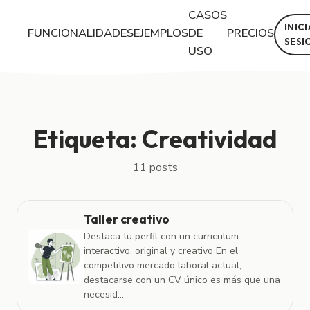
CASOS
INIC
FUNCIONALIDADES
EJEMPLOS
DE
PRECIOS
SESI
USO
Posts con la etiqueta "Creatividad"
Etiqueta: Creatividad
11 posts
Taller creativo
Destaca tu perfil con un curriculum
interactivo, original y creativo En el
competitivo mercado laboral actual,
destacarse con un CV único es más que una
necesid...